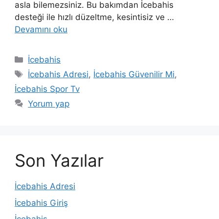
asla bilemezsiniz. Bu bakımdan İcebahis
desteği ile hızlı düzeltme, kesintisiz ve …
Devamını oku
Kategoriler
İcebahis
Etiketler
İcebahis Adresi
,
İcebahis Güvenilir Mi
,
İcebahis Spor Tv
Yorum yap
Son Yazılar
İcebahis Adresi
İcebahis Giriş