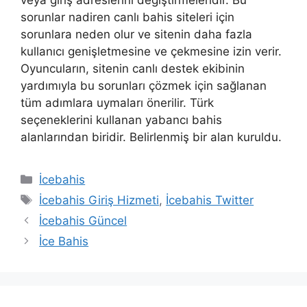
sorunlar nadiren canlı bahis siteleri için
sorunlara neden olur ve sitenin daha fazla
kullanıcı genişletmesine ve çekmesine izin verir.
Oyuncuların, sitenin canlı destek ekibinin
yardımıyla bu sorunları çözmek için sağlanan
tüm adımlara uymaları önerilir. Türk
seçeneklerini kullanan yabancı bahis
alanlarından biridir. Belirlenmiş bir alan kuruldu.
Kategoriler
İcebahis
Etiketler
İcebahis Giriş Hizmeti
,
İcebahis Twitter
İcebahis Güncel
İce Bahis