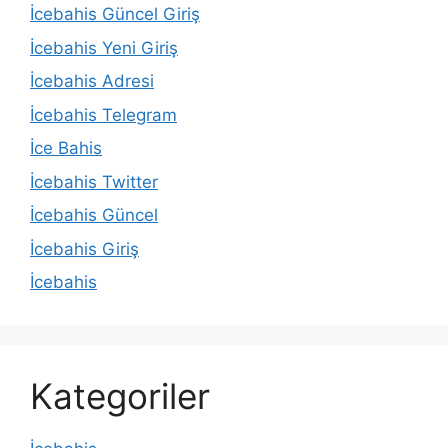
İcebahis Güncel Giriş
İcebahis Yeni Giriş
İcebahis Adresi
İcebahis Telegram
İce Bahis
İcebahis Twitter
İcebahis Güncel
İcebahis Giriş
İcebahis
Kategoriler