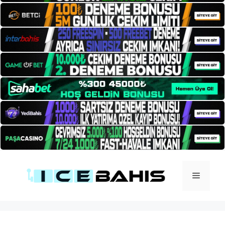
İçeriğe
atla
Menü