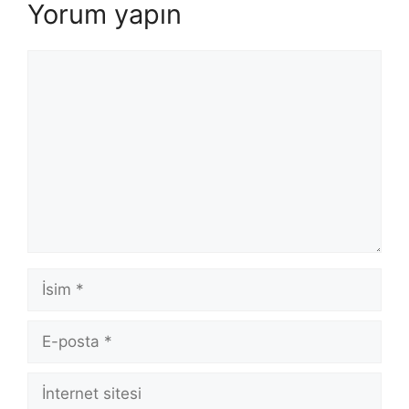
Yorum yapın
Yorum
İsim
E-
posta
İnternet
sitesi