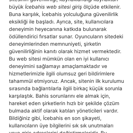
büyük
İcebahis web sitesi giriş
ölçüde etkilenir.
Buna karşılık, İcebahis yolculuğuna güvenilirlik
eksikliği ile başladı. Ayrıca, site, kullanıcılara
deneyimin heyecanına katkıda bulunarak
ödüllendirici fırsatlar sunar. Oyuncuların sitedeki
deneyimlerinden memnuniyeti, şirketin
güvenilirliğinin kanıtı olarak hizmet vermektedir.
Bu web sitesi mümkün olan en iyi kullanıcı
deneyimini sağlamayı amaçlamaktadır ve
hizmetlerimizle ilgili olumsuz geri bildirimlere
tahammül etmiyoruz. Ancak, sitenin ilk kurulumu
sırasında bağlantılarla ilgili birkaç küçük sorunla
karşılaştık. Bahis sorunlarını ele almak için,
hareket eden şirketlerin hızlı bir şekilde çözüm
bulmada aktif olarak katılan yöneticileri vardır.
Bildiğiniz gibi, İcebahis en son şikayeti,
kullanıcıların üye bilgilerini sık sık unutmaları
veya giriş adreslerini değiştirmeleridir. Bu