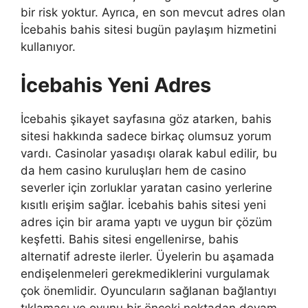
bir risk yoktur. Ayrıca, en son mevcut adres olan
İcebahis bahis sitesi bugün paylaşım hizmetini
kullanıyor.
İcebahis Yeni Adres
İcebahis şikayet sayfasına göz atarken, bahis
sitesi hakkında sadece birkaç olumsuz yorum
vardı. Casinolar yasadışı olarak kabul edilir, bu
da hem casino kuruluşları hem de casino
severler için zorluklar yaratan casino yerlerine
kısıtlı erişim sağlar. İcebahis bahis sitesi yeni
adres için bir arama yaptı ve uygun bir çözüm
keşfetti. Bahis sitesi engellenirse, bahis
alternatif adreste ilerler. Üyelerin bu aşamada
endişelenmeleri gerekmediklerini vurgulamak
çok önemlidir. Oyuncuların sağlanan bağlantıyı
tıklaması ve oyunu bir önceki noktadan devam