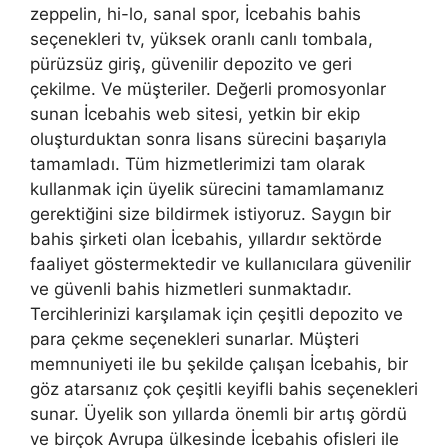
zeppelin, hi-lo, sanal spor, İcebahis bahis
seçenekleri tv, yüksek oranlı canlı tombala,
pürüzsüz giriş, güvenilir depozito ve geri
çekilme. Ve müşteriler. Değerli promosyonlar
sunan İcebahis web sitesi, yetkin bir ekip
oluşturduktan sonra lisans sürecini başarıyla
tamamladı. Tüm hizmetlerimizi tam olarak
kullanmak için üyelik sürecini tamamlamanız
gerektiğini size bildirmek istiyoruz. Saygın bir
bahis şirketi olan İcebahis, yıllardır sektörde
faaliyet göstermektedir ve kullanıcılara güvenilir
ve güvenli bahis hizmetleri sunmaktadır.
Tercihlerinizi karşılamak için çeşitli depozito ve
para çekme seçenekleri sunarlar. Müşteri
memnuniyeti ile bu şekilde çalışan İcebahis, bir
göz atarsanız çok çeşitli keyifli bahis seçenekleri
sunar. Üyelik son yıllarda önemli bir artış gördü
ve birçok Avrupa ülkesinde İcebahis ofisleri ile