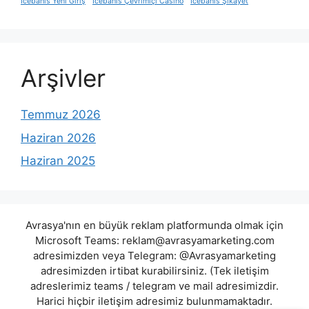
İcebahis Yeni Giriş
İcebahis Çevrimiçi Casino
İcebahis Şikayet
Arşivler
Temmuz 2026
Haziran 2026
Haziran 2025
Avrasya'nın en büyük reklam platformunda olmak için
Microsoft Teams:
reklam@avrasyamarketing.com
adresimizden veya Telegram: @Avrasyamarketing
adresimizden irtibat kurabilirsiniz. (Tek iletişim
adreslerimiz teams / telegram ve mail adresimizdir.
Harici hiçbir iletişim adresimiz bulunmamaktadır.