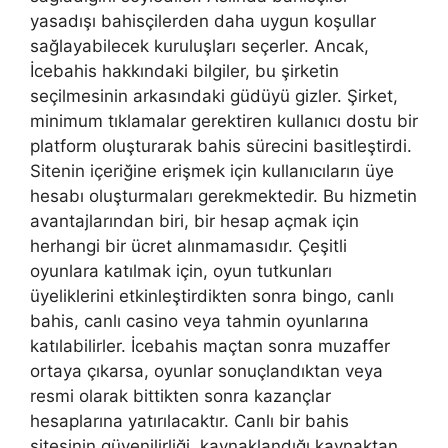
yasadışı bahisçilerden daha uygun koşullar
sağlayabilecek kuruluşları seçerler. Ancak,
İcebahis hakkındaki bilgiler, bu şirketin
seçilmesinin arkasındaki güdüyü gizler. Şirket,
minimum tıklamalar gerektiren kullanıcı dostu bir
platform oluşturarak bahis sürecini basitleştirdi.
Sitenin içeriğine erişmek için kullanıcıların üye
hesabı oluşturmaları gerekmektedir. Bu hizmetin
avantajlarından biri, bir hesap açmak için
herhangi bir ücret alınmamasıdır. Çeşitli
oyunlara katılmak için, oyun tutkunları
üyeliklerini etkinleştirdikten sonra bingo, canlı
bahis, canlı casino veya tahmin oyunlarına
katılabilirler. İcebahis maçtan sonra muzaffer
ortaya çıkarsa, oyunlar sonuçlandıktan veya
resmi olarak bittikten sonra kazançlar
hesaplarına yatırılacaktır. Canlı bir bahis
sitesinin güvenilirliği, kaynaklandığı kaynaktan