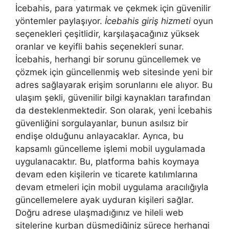
İcebahis, para yatırmak ve çekmek için güvenilir
yöntemler paylaşıyor.
İcebahis giriş hizmeti
oyun
seçenekleri çeşitlidir, karşılaşacağınız yüksek
oranlar ve keyifli bahis seçenekleri sunar.
İcebahis, herhangi bir sorunu güncellemek ve
çözmek için güncellenmiş web sitesinde yeni bir
adres sağlayarak erişim sorunlarını ele alıyor. Bu
ulaşım şekli, güvenilir bilgi kaynakları tarafından
da desteklenmektedir. Son olarak, yeni İcebahis
güvenliğini sorgulayanlar, bunun asılsız bir
endişe olduğunu anlayacaklar. Ayrıca, bu
kapsamlı güncelleme işlemi mobil uygulamada
uygulanacaktır. Bu, platforma bahis koymaya
devam eden kişilerin ve ticarete katılımlarına
devam etmeleri için mobil uygulama aracılığıyla
güncellemelere ayak uyduran kişileri sağlar.
Doğru adrese ulaşmadığınız ve hileli web
sitelerine kurban düşmediğiniz sürece herhangi