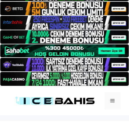
İçeriğe
atla
Menü