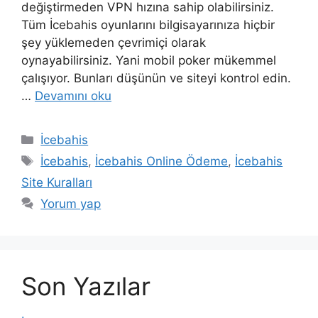
değiştirmeden VPN hızına sahip olabilirsiniz.
Tüm İcebahis oyunlarını bilgisayarınıza hiçbir
şey yüklemeden çevrimiçi olarak
oynayabilirsiniz. Yani mobil poker mükemmel
çalışıyor. Bunları düşünün ve siteyi kontrol edin.
…
Devamını oku
Kategoriler
İcebahis
Etiketler
İcebahis
,
İcebahis Online Ödeme
,
İcebahis
Site Kuralları
Yorum yap
Son Yazılar